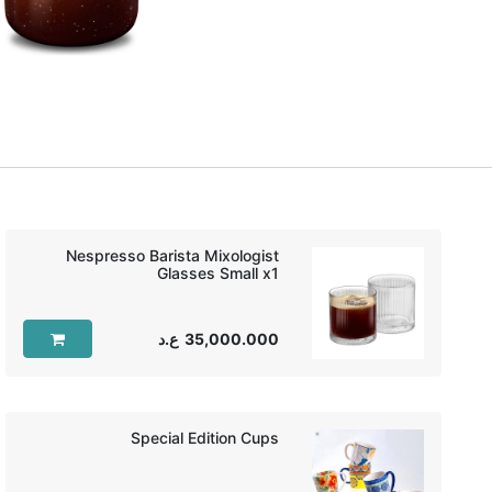
Nespresso Barista Mixologist
Glasses Small x1‏
35,000.000
ع.د
Special Edition Cups