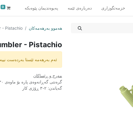
0
خزمەتگوزارى
دەربارەى ئێمە
پەیوەندیمان پێوەبکە
هەموو بەرهەمەکان
 - Pistachio
mbler - Pistachio
ئەم بەرهەمە ئێستا بەردەست نییە.
مەرج و ڕێساکان
گرەنتی گەڕانەوەی پارە بۆ ماوەی ٣٠ ڕۆژ
گەیاندن: ٢-٣ ڕۆژی کار