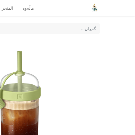
ماڵەوە
المتجر