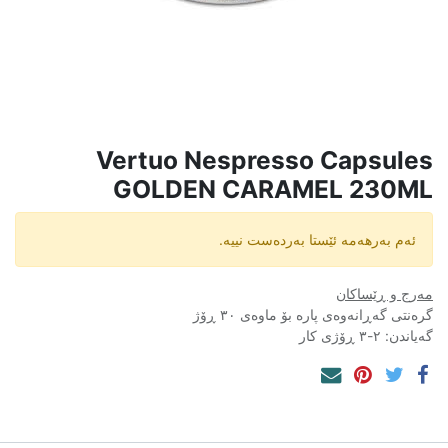
Vertuo Nespresso Capsules
GOLDEN CARAMEL 230ML
ئەم بەرهەمە ئێستا بەردەست نییە.
مەرج و ڕێساکان
گرەنتی گەڕانەوەی پارە بۆ ماوەی ٣٠ ڕۆژ
گەیاندن: ٢-٣ ڕۆژی کار