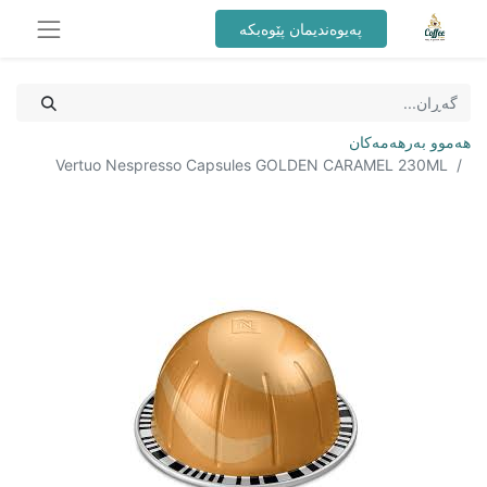
پەیوەندیمان پێوەبکە
هەموو بەرهەمەکان
Vertuo Nespresso Capsules GOLDEN CARAMEL 230ML